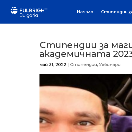
Начало
Стипендии з
Стипендии за маги
академичната 2023-
май 31, 2022
|
Стипендии
,
Уебинари