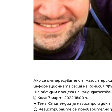
Ако се интересувате от магистърски 
информационната сесия на Комисия “Фу
Ще обсъдим процеса на кандидатства
🗓 Кога: 7 март, 2022 18:00 ч.
➡ Тема: Стипендии за магистри и докто
⭕ Регистрирайте се предварително з