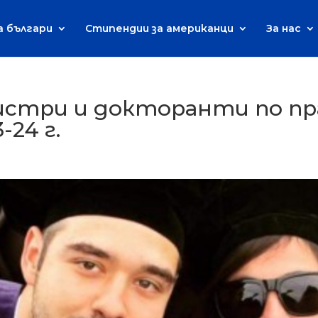
а българи
Стипендии за американци
За нас
стри и докторанти по пра
24 г.