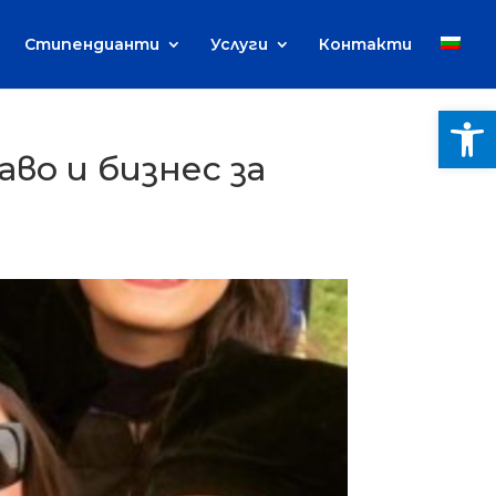
Стипендианти
Услуги
Контакти
Open
во и бизнес за