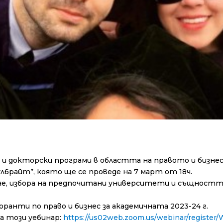
и докторски програми в областта на правото и бизнеса
лбрайт”, която ще се проведе на 7 март от 18ч.
не, избора на предпочитани университети и същностт
ранти по право и бизнес за академичната 2023-24 г.
а този уебинар:
https://us02web.zoom.us/webinar/regis