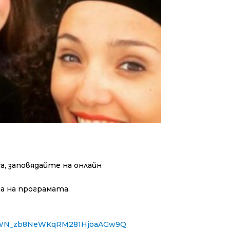
, заповядайте на онлайн
а на програмата.
ter/WN_zb8NeWKqRM281HjoaAGw9Q