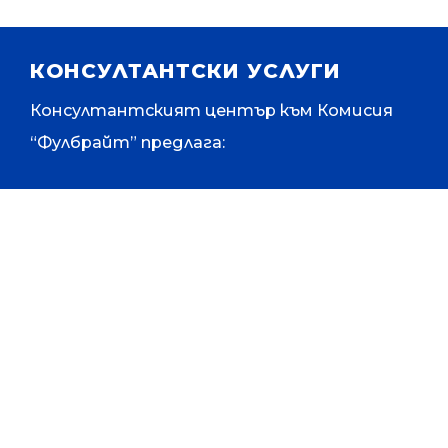
КОНСУЛТАНТСКИ УСЛУГИ
Консултантският център към Комисия
“Фулбрайт” предлага:
Програма „Висше образование в САЩ“