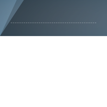

0879 164 096

f.lyapov@fulbright.bg