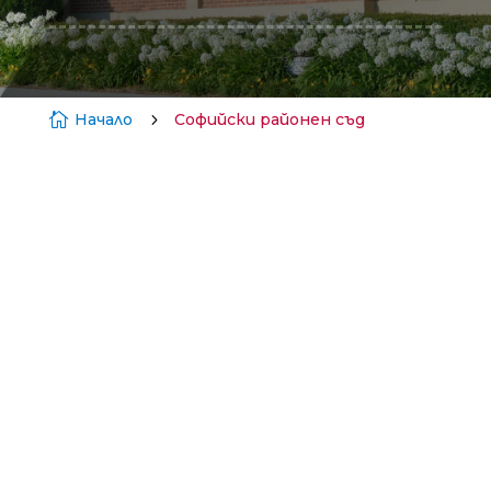

Начало
5
Софийски районен съд
Стажантска програма