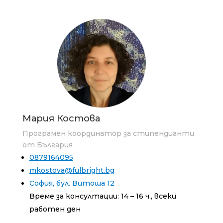
Мария Костова
Програмен координатор за стипендианти
от България
0879164095
mkostova@fulbright.bg
София, бул. Витоша 12
Време за консултации: 14 – 16 ч., всеки
работен ден