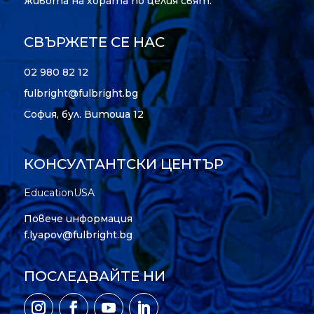
живота на хората по целия свят.
СВЪРЖЕТЕ СЕ НАС
02 980 82 12
fulbright@fulbright.bg
София, бул. Витоша 12
КОНСУЛТАНТСКИ ЦЕНТЪР
EducationUSA
Повече информация
f.lyapov@fulbright.bg
ПОСЛЕДВАЙТЕ НИ