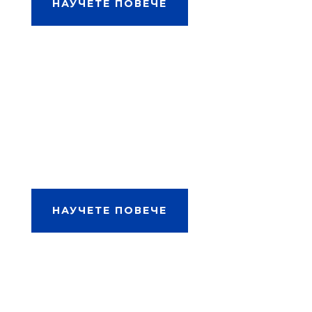
НАУЧЕТЕ ПОВЕЧЕ
Аспиранти
За млади изследователи в
напреднал етап на редовна или
задочна докторантура.
НАУЧЕТЕ ПОВЕЧЕ
Представители на НПО
Стипендия (3-5 месеца) за