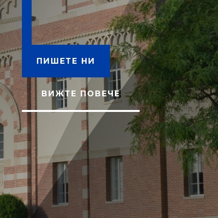
ПИШЕТЕ НИ
ВИЖТЕ ПОВЕЧЕ
N
Двумесечен стаж
N
Федерален окръжен съд на
Луизиана
N
Отлично владеене на английски
N
По двама участника на година