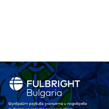
Фулбрайт развива знанията и подобрява